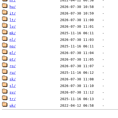
hr/
hu/
it/
lt/
lv/
mk/
nl/
no/
pl/
pt/
ro/
ru/
sk/
sl/
sv/
tr/
uk/