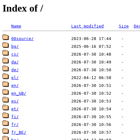
Index of /
Name
Last modified
Size
De
00source/
bg/
cs/
da/
de/
el/
en/
en_GB/
es/
et/
fi/
fr/
fr_BE/